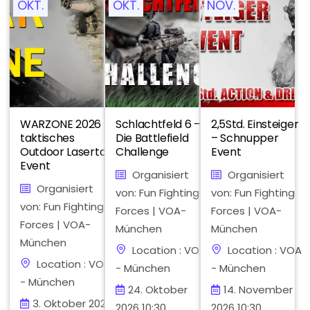
OKT.
OKT.
NOV.
WARZONE 2026 –
Schlachtfeld 6 –
2,5Std. Einsteiger
taktisches
Die Battlefield
– Schnupper
Outdoor Lasertag
Challenge
Event
Event
Organisiert
Organisiert
Organisiert
von: Fun Fighting
von: Fun Fighting
von: Fun Fighting
Forces | VOA-
Forces | VOA-
Forces | VOA-
München
München
München
Location : VOA
Location : VOA
Location : VOA
- München
- München
- München
24. Oktober
14. November
3. Oktober 2026
2026 10:30
2026 10:30