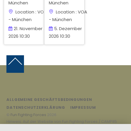
München
München
Location : VOA
Location : VOA
- München
- München
21. November
5. Dezember
2026 10:30
2026 10:30
Back
To
Top
ALLGEMEINE GESCHÄFTSBEDINGUNGEN
DATENSCHUTZERKLÄRUNG
IMPRESSUM
©
Fun Fighting Forces
2026
Hinweis: Auf der Website von Fun Fighting Forces / CAMP85
gezeigte Waffen sind mit einem Infrarot Markierungssystem