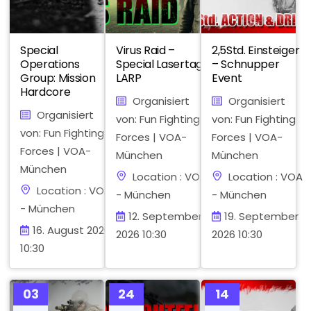
Special
Virus Raid –
2,5Std. Einsteiger
Operations
Special Lasertag
– Schnupper
Group: Mission
LARP
Event
Hardcore
Organisiert
Organisiert
Organisiert
von: Fun Fighting
von: Fun Fighting
von: Fun Fighting
Forces | VOA-
Forces | VOA-
Forces | VOA-
München
München
München
Location : VOA
Location : VOA
Location : VOA
- München
- München
- München
12. September
19. September
16. August 2026
2026 10:30
2026 10:30
10:30
03
24
14