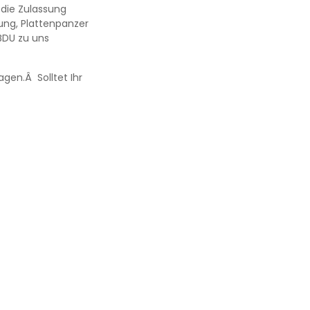
 die Zulassung
dung, Plattenpanzer
BDU zu uns
gen.Â Solltet Ihr