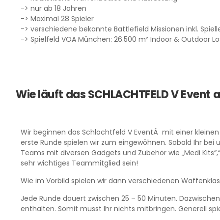
-> nur ab 18 Jahren
-> Maximal 28 Spieler
-> verschiedene bekannte Battlefield Missionen inkl. Spiell
-> Spielfeld VOA München: 26.500 m² Indoor & Outdoor Lo
Wie läuft das SCHLACHTFELD V Event 
Wir beginnen das Schlachtfeld V EventÂ mit einer kleine
erste Runde spielen wir zum eingewöhnen. Sobald Ihr be
Teams mit diversen Gadgets und Zubehör wie „Medi Kits“,
sehr wichtiges Teammitglied sein!
Wie im Vorbild spielen wir dann verschiedenen Waffenkla
Jede Runde dauert zwischen 25 – 50 Minuten. Dazwischen l
enthalten. Somit müsst Ihr nichts mitbringen. Generell s