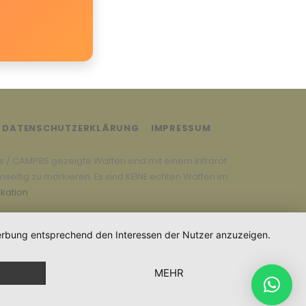
DATENSCHUTZERKLÄRUNG
IMPRESSUM
es / CAMP85 gezeigte Waffen sind mit einem Infrarot
eitig zu markieren. Es sind KEINE echten Waffen im
kation
 Werbung entsprechend den Interessen der Nutzer anzuzeigen.
MEHR