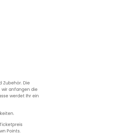
d Zubehör. Die
 wir anfangen die
sse werdet Ihr ein
keiten.
Ticketpreis
wn Points.