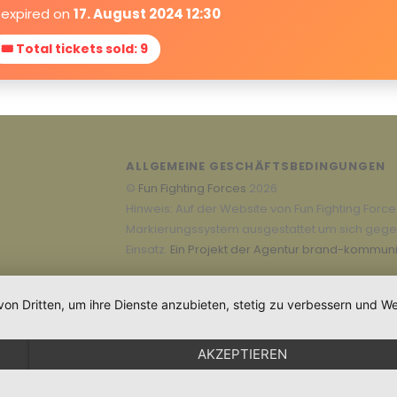
 expired on
17. August 2024 12:30
🎟 Total tickets sold: 9
ALLGEMEINE GESCHÄFTSBEDINGUNGEN
©
Fun Fighting Forces
2026
Hinweis: Auf der Website von Fun Fighting Forc
Markierungssystem ausgestattet um sich gegens
Einsatz.
Ein Projekt der Agentur brand-kommuni
von Dritten, um ihre Dienste anzubieten, stetig zu verbessern und
AKZEPTIEREN