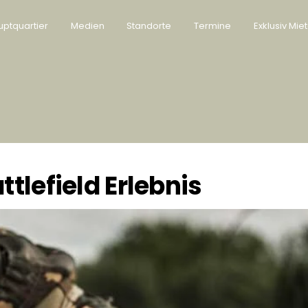
ptquartier
Medien
Standorte
Termine
Exklusiv Mie
tlefield Erlebnis