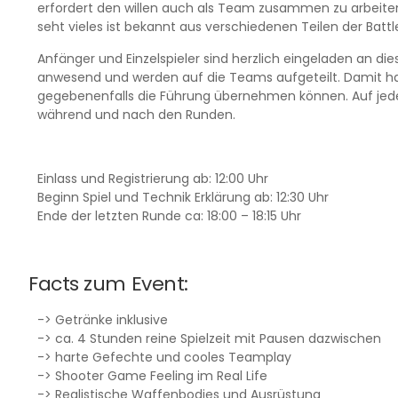
erfordert den willen auch als Team zusammen zu arbeit
seht vieles ist bekannt aus verschiedenen Teilen der Battle
Anfänger und Einzelspieler sind herzlich eingeladen an die
anwesend und werden auf die Teams aufgeteilt. Damit hat
gegebenenfalls die Führung übernehmen können. Auf jeden
während und nach den Runden.
Einlass und Registrierung ab: 12:00 Uhr
Beginn Spiel und Technik Erklärung ab: 12:30 Uhr
Ende der letzten Runde ca: 18:00 – 18:15 Uhr
Facts zum Event:
-> Getränke inklusive
-> ca. 4 Stunden reine Spielzeit mit Pausen dazwischen
-> harte Gefechte und cooles Teamplay
-> Shooter Game Feeling im Real Life
-> Realistische Waffenbodies und Ausrüstung