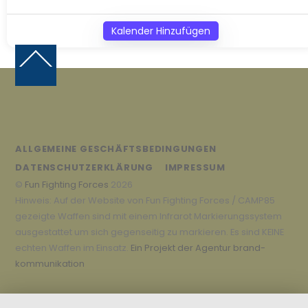
Kalender Hinzufügen
Back
To
Top
ALLGEMEINE GESCHÄFTSBEDINGUNGEN
DATENSCHUTZERKLÄRUNG
IMPRESSUM
©
Fun Fighting Forces
2026
Hinweis: Auf der Website von Fun Fighting Forces / CAMP85
gezeigte Waffen sind mit einem Infrarot Markierungssystem
ausgestattet um sich gegenseitig zu markieren. Es sind KEINE
echten Waffen im Einsatz.
Ein Projekt der Agentur brand-
kommunikation