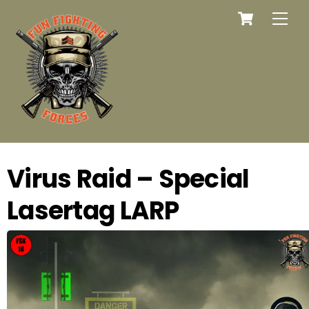
Cart
Skip
Men
to
content
Virus Raid – Special
Lasertag LARP