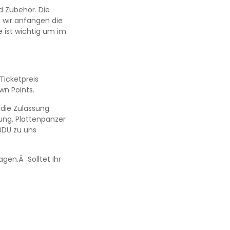
d Zubehör. Die
 wir anfangen die
 ist wichtig um im
Ticketpreis
wn Points.
 die Zulassung
dung, Plattenpanzer
BDU zu uns
gen.Â Solltet Ihr