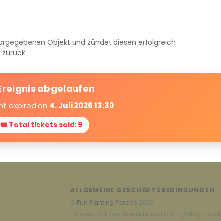
 vorgegebenen Objekt und zündet diesen erfolgreich
r zurück
Ereignis abgelaufen
nt expired on
4. Juli 2026 13:30
🎟 Total tickets sold: 9
ALLGEMEINE GESCHÄFTSBEDINGUNGEN
©
Fun Fighting Forces
2026
Hinweis: Auf der Website von Fun Fighting Forc