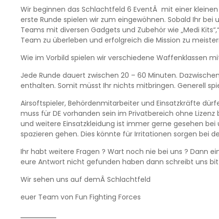
Wir beginnen das Schlachtfeld 6 EventÂ mit einer kleine
erste Runde spielen wir zum eingewöhnen. Sobald Ihr be
Teams mit diversen Gadgets und Zubehör wie „Medi Kits“
Team zu überleben und erfolgreich die Mission zu meister
Wie im Vorbild spielen wir verschiedene Waffenklassen m
Jede Runde dauert zwischen 20 – 60 Minuten. Dazwischen l
enthalten. Somit müsst Ihr nichts mitbringen. Generell s
Airsoftspieler, Behördenmitarbeiter und Einsatzkräfte dürf
muss für DE vorhanden sein im Privatbereich ohne Lizenz b
und weitere Einsatzkleidung ist immer gerne gesehen bei 
spazieren gehen. Dies könnte für Irritationen sorgen bei
Ihr habt weitere Fragen ? Wart noch nie bei uns ? Dann e
eure Antwort nicht gefunden haben dann schreibt uns bitt
Wir sehen uns auf demÂ Schlachtfeld
euer Team von Fun Fighting Forces