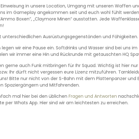
n Einweisung in unsere Location, Umgang mit unseren Waffen un
i uns im Gameplay angekommen seit und euch wohl fühlt werden
,“Ammo Boxen“, „Claymore Minen“ ausstatten. Jede Waffenklasse
n!
it unterschiedlichen Ausrüstungsgegenständen und Fähigkeiten.
egen wir eine Pause ein. Softdrinks und Wasser sind bei uns im 
pielen wir immer eine Hin und Rückrunde mit getauschten HQ Spa
en gerne auch Funk mitbringen für Ihr Squad. Wichtig ist hier nur
zw. Ihr dürft nicht vergessen eure Lizenz mitzuführen. Tarnklei
uns! Bitte nur nicht von der S-Bahn mit dem Plattenpanzer und 
 den Spaziergängern und Mitfahrenden.
infach mal hier bei den üblichen
Fragen und Antworten
nachschla
e per Whats App. Hier sind wir am leichtesten zu erreichen.