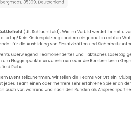
llbergmoos, 85399, Deutschland
Battlefield
(dt. Schlachtfeld). Wie im Vorbild werdet Ihr mit di
 Lasertag! Kein Kinderspielzeug sondern eingebaut in echten Waf
ndet für die Ausbildung von Einsatzkräften und Sicherheitsunt
Events überwiegend Teamorientiertes und Taktisches Lasertag ges
en um Flaggenpunkte einzunehmen oder die Bomben beim Gegne
field Reihe.
sem Event teilzunehmen. Wir teilen die Teams vor Ort ein. Clubsp
 jedes Team einen oder mehrere sehr erfahrene Spieler an der
uch auch vor, während und nach den Runden als Ansprechpartne