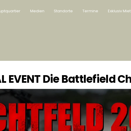
ptquartier
Medien
Standorte
Termine
Exklusiv Mie
L EVENT Die Battlefield C