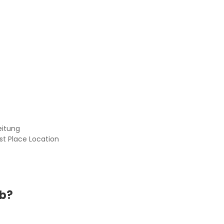
eitung
st Place Location
ab?