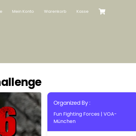
Cart
te
Mein Konto
Warenkorb
Kasse
hallenge
Organized By :
Fun Fighting Forces | VOA-
München