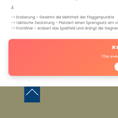
Â
-> Eroberung – Gewinnt die Mehrheit der Flaggenpunkte
-> taktische Zerstörung – Platziert einen Sprengsatz am
-> Frontlinie – erobert das Spielfeld und drängt die Gegne
❌ 
This eve
Back
To
Top